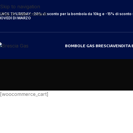
Skip to navigation
Skip to main content
LACK THURSDAY -20% di sconto per la bombola da 10kg e -15% di sconto su
IOVEDÌ DI MARZO
BOMBOLE GAS BRESCIA
VENDITA 
[woocommerce_cart]