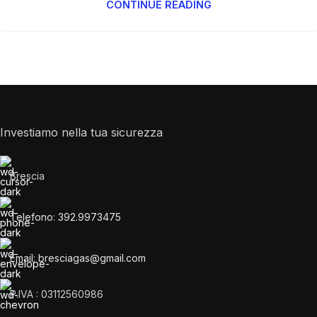
CONTINUE READING
Investiamo nella tua sicurezza
Brescia
Telefono: 392.9973475
Email: bresciagas@gmail.com
P.IVA : 03112560986