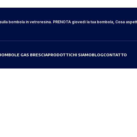
lla bombola in vetroresina.
PRENOTA giovedì la tua bombola, Cosa aspett
BOMBOLE GAS BRESCIA
PRODOTTI
CHI SIAMO
BLOG
CONTATTO