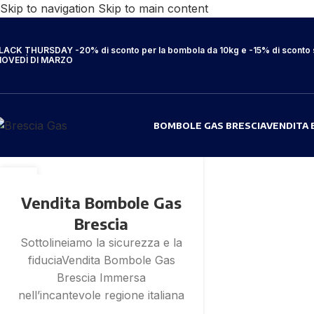
Skip to navigation
Skip to main content
LACK THURSDAY -20% di sconto per la bombola da 10kg e -15% di sconto su
IOVEDÌ DI MARZO
BOMBOLE GAS BRESCIA
VENDITA 
27
AUG
Vendita Bombole Gas
Brescia
Sottolineiamo la sicurezza e la
fiduciaVendita Bombole Gas
Brescia Immersa
nell’incantevole regione italiana
...