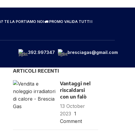
i?
TE LA PORTIAMO NOI 🚛
PROMO VALIDA TUTTI I
392.997347
bresciagas@gmail.com
ARTICOLI RECENTI
Vantaggi nel
riscaldarsi
con un falò
13 October
2023
1
Comment